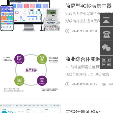
简易型4G抄表集中器
说起电力行业就离不开抄表算
渐成为行业主流今天我将为...
2024/09/13 08:09:38
146
鑫腾越LXSF电子远传智能水表
商业综合体能源管控
1）能耗监测需求监测能耗使
辅助节能降耗；2）商户收费...
2024/08/29 09:08:15
148
三级计量的好处