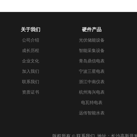
关于我们
硬件产品
公司介绍
光伏储能设备
成长历程
智能采集设备
企业文化
青岛鼎信电表
加入我们
宁波三星电表
联系我们
浙江中南仪表
资质证书
杭州海兴电表
电瓦特电表
远传智能水表
版权所有 © 联系我们 地址：长沙高新开发区东方红