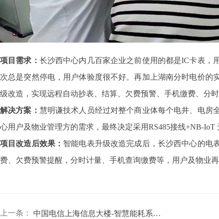
项目需求：
长沙西中心内几百家企业之前使用的都是IC卡表，
次总是突然停电，用户体验度很不好。再加上湖南分时电价的实
级改造，实现远程自动抄表、结算、欠费预警、手机缴费、分时
解决方案：
慧明谦技术人员经过对整个商业体每个电井、电房
心用户及物业管理方的需求，最终决定采用RS485接线+NB-I
项目改造后效果：
智能电表升级改造完成后，长沙西中心的电
费、欠费预警提醒，分时计量、手机查询缴费等，用户及物业
上一条：
中国电信上海信息大楼-智慧能耗系统改造案例