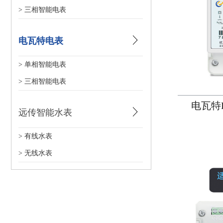
> 三相智能电表
电瓦特电表
> 单相智能电表
> 三相智能电表
电瓦特
远传智能水表
> 有线水表
> 无线水表