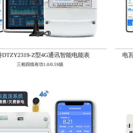
DTZY2319-Z型4G通讯智能电能表
电瓦
三相四线有功1.0/0.5S级