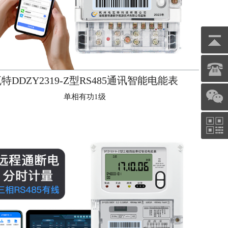
特DDZY2319-Z型RS485通讯智能电能表
单相有功1级