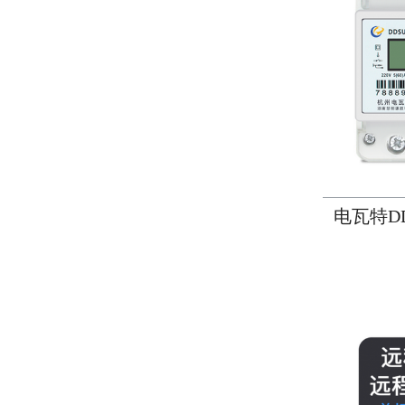
电瓦特DD