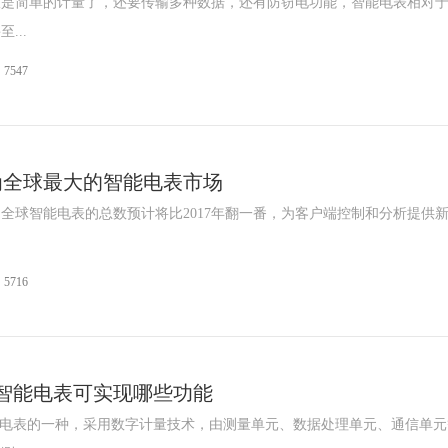
仅是简单的计量了，还要传输多种数据，还有防窃电功能，智能电表相对
...
7547
为全球最大的智能电表市场
年，全球智能电表的总数预计将比2017年翻一番，为客户端控制和分析提供
5716
智能电表可实现哪些功能
能电表的一种，采用数字计量技术，由测量单元、数据处理单元、通信单元