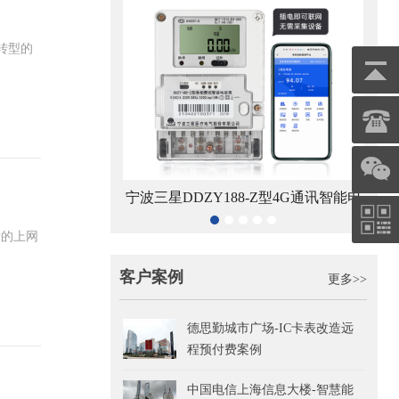
转型的
宁波三星DDZY188-Z型4G通讯智能电
杭州海兴DDZY208-Z型R
能表
能电能表
新的上网
客户案例
更多>>
德思勤城市广场-IC卡表改造远
程预付费案例
中国电信上海信息大楼-智慧能