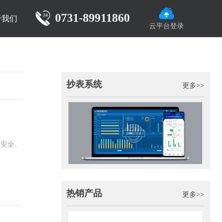
0731-89911860
于我们
云平台登录
抄表系统
更多>>
、安全、
热销产品
更多>>