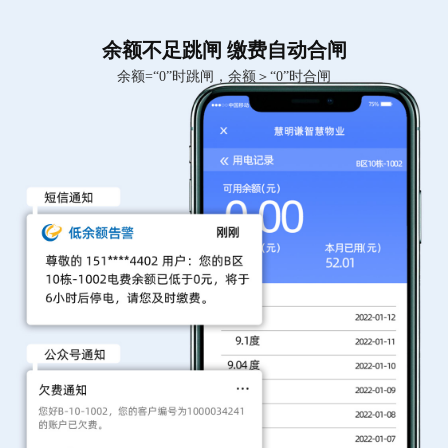
余额不足跳闸 缴费自动合闸
余额=“0”时跳闸，余额＞“0”时合闸