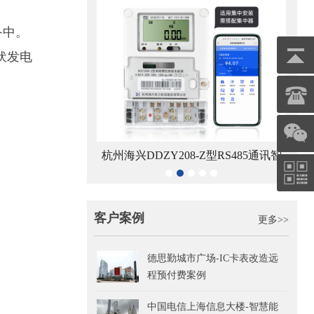
备中。
伏发电
8-Z型4G通讯智能电
杭州海兴DDZY208-Z型RS485通讯智
青岛鼎
能表
能电能表
客户案例
更多>>
德思勤城市广场-IC卡表改造远
程预付费案例
中国电信上海信息大楼-智慧能