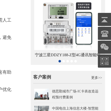
需人工
，避免
ZY188-Z型4G通讯智能电
杭州海兴DDZY208-Z型RS485通讯智
能表
能电能表
这有助
客户案例
更多>>
户优化
德思勤城市广场-IC卡表改造远
程预付费案例
中国电信上海信息大楼-智慧能