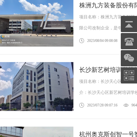
株洲九方装备股份有
项目名称：株洲九方装备智能
限公司改制企业，是中车株机公
2023/08/04 09:08:08
958
鑫腾越LXSF电子远传智能水表
长沙新艺树培训学校
项目名称：长沙天心区新艺树培
介：长沙天心区新艺树培训学校
2023/07/28 09:07:16
964
杭州奥克斯创智一号