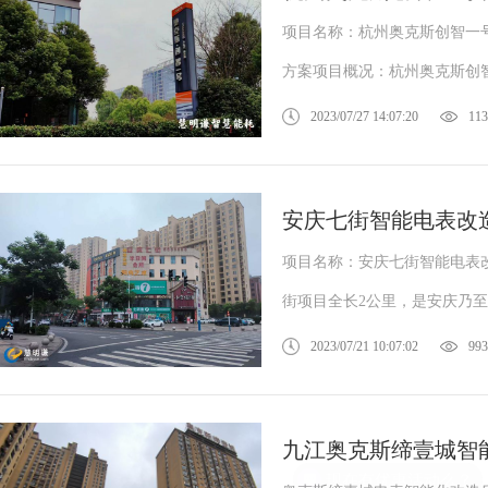
项目名称：杭州奥克斯创智一号
方案项目概况：杭州奥克斯创智
2023/07/27 14:07:20
113
安庆七街智能电表改
项目名称：安庆七街智能电表改
街项目全长2公里，是安庆乃至
2023/07/21 10:07:02
993
九江奥克斯缔壹城智