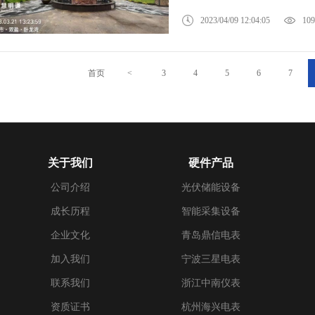
2023/04/09 12:04:05
109
首页
<
3
4
5
6
7
关于我们
硬件产品
公司介绍
光伏储能设备
成长历程
智能采集设备
企业文化
青岛鼎信电表
加入我们
宁波三星电表
联系我们
浙江中南仪表
资质证书
杭州海兴电表