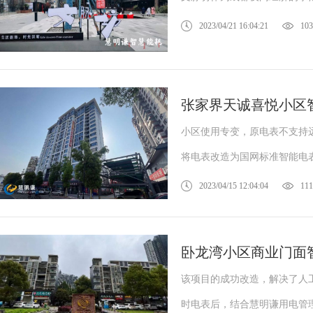
2023/04/21 16:04:21
103
张家界天诚喜悦小区
小区使用专变，原电表不支持
将电表改造为国网标准智能电
2023/04/15 12:04:04
111
卧龙湾小区商业门面
该项目的成功改造，解决了人
时电表后，结合慧明谦用电管理