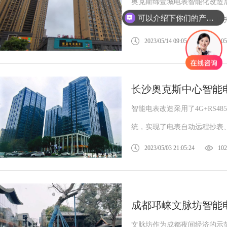
奥克斯缔壹城电表智能化改造
可以介绍下你们的产品么？
物业管理节省了人力物力，提
2023/05/14 09:05:35
105
长沙奥克斯中心智能
智能电表改造采用了4G+RS
统，实现了电表自动远程抄表、
2023/05/03 21:05:24
102
成都邛崃文脉坊智能
文脉坊作为成都夜间经济的示