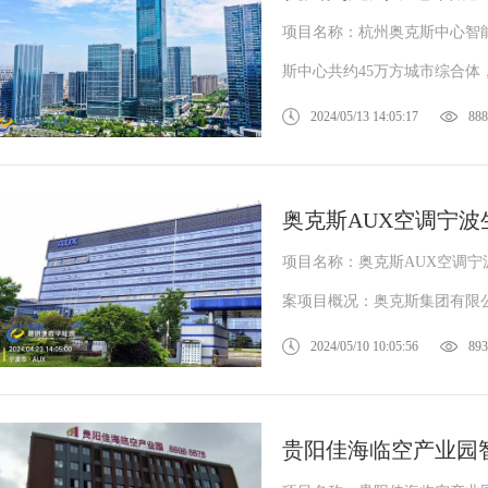
项目名称：杭州奥克斯中心智
斯中心共约45万方城市综合体，自
2024/05/13 14:05:17
888
奥克斯AUX空调宁
项目名称：奥克斯AUX空调
案项目概况：奥克斯集团有限公司
2024/05/10 10:05:56
893
贵阳佳海临空产业园