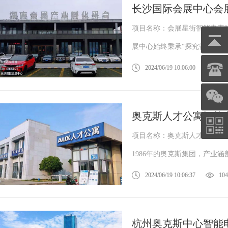
长沙国际会展中心会
项目名称：会展星街智能电表
展中心始终秉承“探究需求、注
2024/06/19 10:06:00
886
宁波三星DDZY188-Z型4G通讯智
越LXSF电子远传智能水表
奥克斯人才公寓智能
能表
项目名称：奥克斯人才公寓智
1986年的奥克斯集团，产业涵
2024/06/19 10:06:37
104
杭州奥克斯中心智能