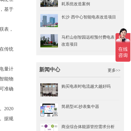
耗系统改造案例
，基于
长沙·西中心智能电表改造项目
物联表，
马栏山创智园远程预付费电表
改造项目
在传统
电量计
新闻中心
更多>>
智能物
购买电表时电流越大越好吗
可准确
简易型4G抄表集中器
2020
表。据规
商业综合体能源管控需求分析