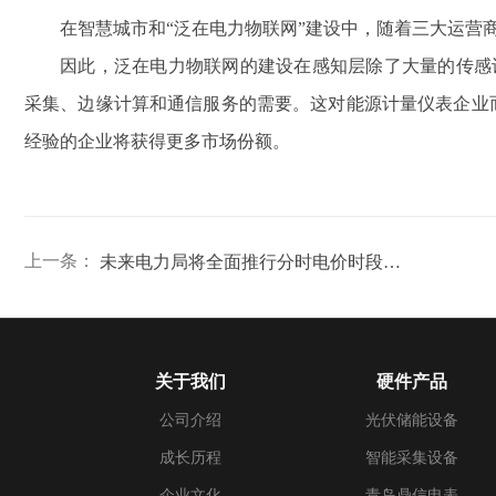
在智慧城市和“泛在电力物联网”建设中，随着三大运营商N
因此，泛在电力物联网的建设在感知层除了大量的传感
采集、边缘计算和通信服务的需要。这对能源计量仪表企业
经验的企业将获得更多市场份额。
上一条：
未来电力局将全面推行分时电价时段划分更细
关于我们
硬件产品
公司介绍
光伏储能设备
成长历程
智能采集设备
企业文化
青岛鼎信电表