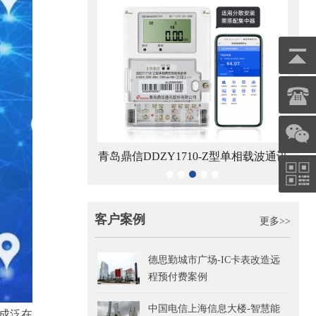
8-Z型RS485通讯智
青岛鼎信DDZY1710-Z型单相载波通讯
电能表
智能电能表
客户案例
更多>>
德思勤城市广场-IC卡表改造远
程预付费案例
中国电信上海信息大楼-智慧能
建成泛在