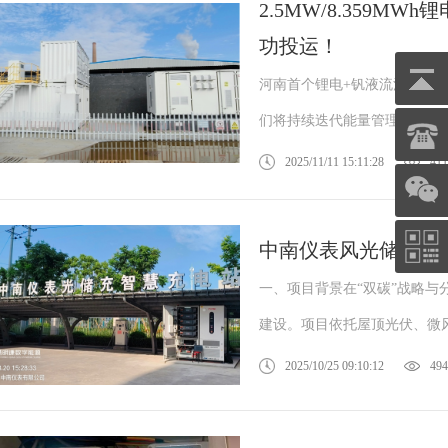
2.5MW/8.359M
功投运！
河南首个锂电+钒液流混合储能
们将持续迭代能量管理算法，助
2025/11/11 15:11:28
411
鑫腾越LXSF电子远传智能水表
中南仪表风光储充一体
一、项目背景在“双碳”战略与
建设。项目依托屋顶光伏、微风
2025/10/25 09:10:12
494