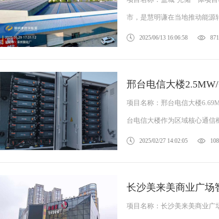
市，是慧明谦在当地推动能源转
2025/06/13 16:06:58
871
邢台电信大楼2.5MW/
项目名称：邢台电信大楼6.6
台电信大楼作为区域核心通信枢
2025/02/27 14:02:05
108
长沙美来美商业广场
项目名称：长沙美来美商业广