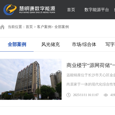
首页
数字能源平台
当前位置：
首页
>
客户案例
>
全部案例
全部案例
风光储充
市场/综合体
写字
商业楼宇“源网荷储
远能锦座位于长沙市天心区金
尚居家于一体的现代化综合性智
2025/11/11 16:11:07
419