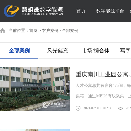
首页
数字能源平台
当前位置：
首页
>
客户案例
>
全部案例
全部案例
风光储充
市场/综合体
写字
重庆南川工业园公寓
人才公寓总共有宿舍475间
集箱，通过MBUS有线采集，
2021/07/30 10:07:08
957