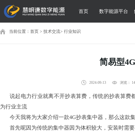
首页
数字能源平台
当前位置：
首页
>
技术交流
>
行业知识
简易型4
2024-09-13
浏览： 14
说起电力行业就离不开抄表算费，传统的抄表算费
为行业主流
今天我将为大家介绍一款
4G抄表集中器，那么这款
首先呢因为传统的集中器因为体积较大，安装时需要