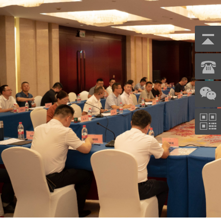
宁波三星DDZY188-Z型4G通讯智能电
杭州海兴DDZY208
表
能表
能电