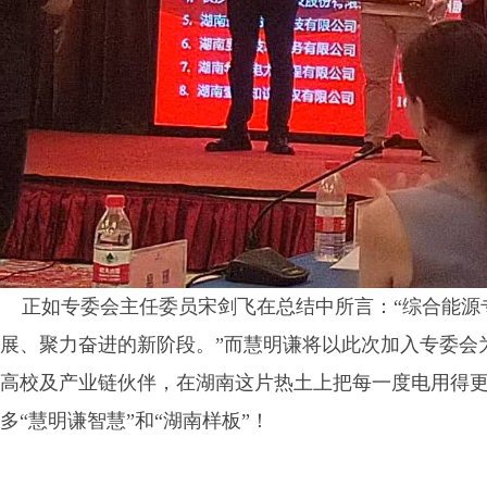
正如专委会主任委员宋剑飞在总结中所言：
“综合能
展、聚力奋进的新阶段。”而慧明谦将以此次加入专委会
高校及产业链伙伴，在湖南这片热土上把每一度电用得更
多“慧明谦智慧”和“湖南样板”！