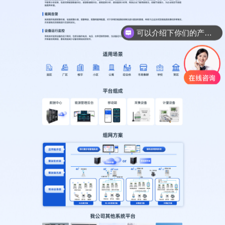
可以介绍下你们的产品么？